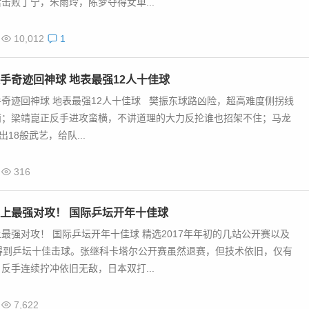
击败丁宁，朱雨玲，陈梦夺得女单...
10,012
1
手奇迹回神球 地表最强12人十佳球
奇迹回神球 地表最强12人十佳球 樊振东球路凶险，超高难度侧拐线
雨；梁靖崑正反手进攻蛮横，不讲道理的大力反抡谁也招架不住；马龙
出18般武艺，给队...
316
上最强对攻！ 国际乒坛开年十佳球
最强对攻！ 国际乒坛开年十佳球 精选2017年年初的几站公开赛以及
得到乒坛十佳击球。张继科卡塔尔公开赛虽然退赛，但技术依旧，仅有
反手连续拧冲依旧无敌，日本双打...
7,622