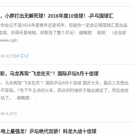
，小胖打出无解死球！2016年度10佳球！-乒乓国球汇
你会记不清2016年是猴年还是鸡年，但是你一定会记得国球汇君出品
10佳球，杀得天昏地暗，却照亮了整个乒坛！ 缩略图： 视频：（点击即
ww.cgtt...
12,559
2
彩，马龙再现“飞龙在天”！国际乒坛9月十佳球
，马龙再现“飞龙在天”！国际乒坛9月十佳球 国庆七天，最后三天憋出
心不容易。7号下午五点的火车，四点的时候终于输出搞定了，然后收拾
站了。 缩略图：...
6,073
s地上最强龙！乒坛绝代双骄！科龙大战十佳球