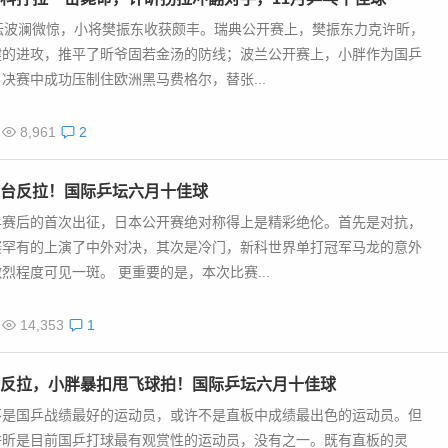
决赛中成功压制住欧洲黑马费格尔，替张...
8,961
2
台反拉！国际乒坛六月十佳球
乒赛后的首次出征，日本公开赛绝对称得上是精彩绝伦。首先是对抗，
赛罕有的上演了中外对决，其次是冷门，新科世界单打冠军马龙的意外
烈程度可见一斑。 更重要的是，本次比赛...
14,353
1
反拉，小胖暴扣甩飞球拍！国际乒坛六月十佳球
不是国乒战绩最好的运动员，或许不是直板中成绩最出色的运动员。但
许昕是目前国乒打球最有观赏性的运动员，没有之一。既有直板的灵
手优美的弧线，加之个人灵异的发挥，往往能...
3,710