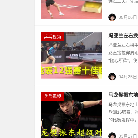
连过三关，先后
05月06日
冯亚兰左右换
乒乓视频
冯亚兰左右换手
路直接拉穿周
“随心所欲”，使
04月25日
马龙樊振东地
乒乓视频
马龙樊振东地上
欧洲16强赛，
的比赛发挥中，
03月17日