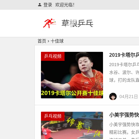
登录
欢迎光临！
首页
十佳球
2019卡塔尔乒
乒乓视频
2019卡塔尔乒
水谷、波尔、
球，打的龙队直
04月21日
小美宇强势快
乒乓视频
小美宇强势快攻
精彩比赛。女