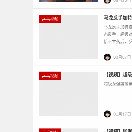
05月23日
马龙反手加特技，老萨四两拨千斤！ 国际
乒
乓
马龙反手加特技，老萨四两拨千斤！ 国际乒坛2月十
视
不死的小强... 马龙一马当先，反手无情反拉；奥恰
03月07日
频
【视频】超级
乒乓视频
超级龙强势拉穿
01月17日
【视频】张继
乒乓视频
11月的国际乒
用暴力更添稳