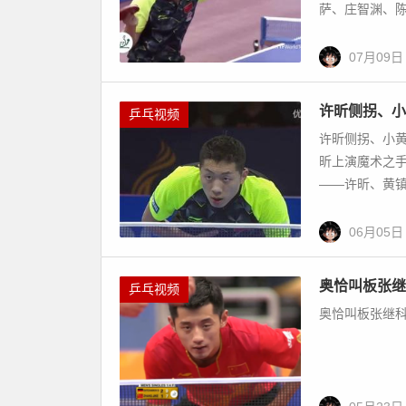
萨、庄智渊、陈
07月09日
许昕侧拐、小
乒乓视频
许昕侧拐、小
昕上演魔术之手
——许昕、黄镇
06月05日
奥恰叫板张继
乒乓视频
奥恰叫板张继科