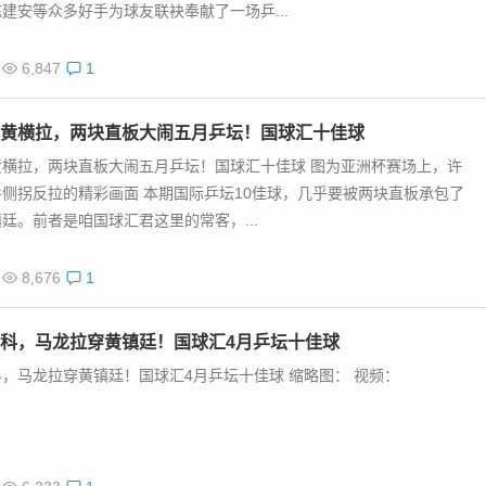
建安等众多好手为球友联袂奉献了一场乒...
6,847
1
黄横拉，两块直板大闹五月乒坛！国球汇十佳球
黄横拉，两块直板大闹五月乒坛！国球汇十佳球 图为亚洲杯赛场上，许
侧拐反拉的精彩画面 本期国际乒坛10佳球，几乎要被两块直板承包了
廷。前者是咱国球汇君这里的常客，...
8,676
1
科，马龙拉穿黄镇廷！国球汇4月乒坛十佳球
，马龙拉穿黄镇廷！国球汇4月乒坛十佳球 缩略图： 视频：