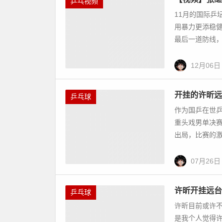
最后一道防线，
12月06日
开挂的许昕远
乒乓球
作为国乒在世
重头戏男单决
出局，比赛的激
07月26日
许昕开挂远台
乒乓球
许昕目前或许
是我个人觉得
巧，又有横板选
07月16日