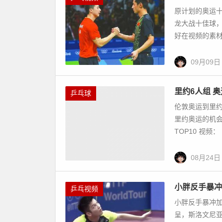
原计划的奥运
龙大战十佳球
好在视频的素材
09月09日
里约6人组 
乒乓球
伦敦奥运到里
里约奥运的机
TOP10 视频： htt
08月24日
小胖反手暴冲
乒乓视频
小胖反手暴冲加
呈，斯洛文尼