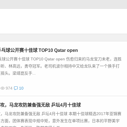
乓球公开赛十佳球 TOP10 Qatar open
乓球公开赛十佳球 TOP10 Qatar open 伤愈归来的马龙宝刀未老，连胜
许昕、林高远，勇夺冠军。老司机波尔相持中又给龙队来了一个换手打
摇头。梁靖崑反手...
974
10
攻，马龙攻防兼备强无敌 乒坛4月十佳球
，马龙攻防兼备强无敌 乒坛4月十佳球 本期十佳球精选2017年亚锦赛
乒方面，团体赛表现中规中矩，意外发生在单项比赛，日本的平野美宇