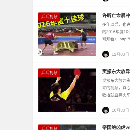
许昕亡命暴冲
乒乓视频
多年以后，也许
的2016年度
可观看） http://w
12月03日
樊振东大放异
乒乓视频
樊振东大放异彩
来的视频，真
收拾就直奔火车
10月30日
帝国绝凶虎v
乒乓视频