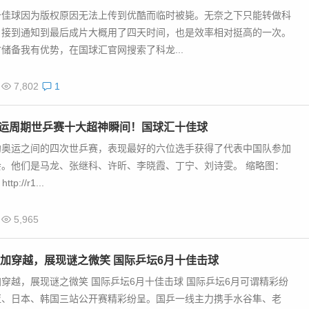
十佳球因为版权原因无法上传到优酷而临时被毙。无奈之下只能转做科
，接到通知到最后成片大概用了四天时间，也是效率相对挺高的一次。
储备我有优势，在国球汇官网搜索了科龙...
7,802
1
奥运周期世乒赛十大超神瞬间！国球汇十佳球
约奥运之间的四次世乒赛，表现最好的六位选手获得了代表中国队参加
会。他们是马龙、张继科、许昕、李晓霞、丁宁、刘诗雯。 缩略图：
p://r1...
5,965
加穿越，展现谜之微笑 国际乒坛6月十佳击球
穿越，展现谜之微笑 国际乒坛6月十佳击球 国际乒坛6月可谓精彩纷
亚、日本、韩国三站公开赛精彩纷呈。国乒一线主力携手水谷隼、老