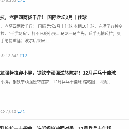
6,233
1
乒坛2月十佳球
佳球 本期10佳球，充满了各种变态反手、超级对拉、“千手观音”、打
不甘落后，反手绝情重锤；波尔后来居上...
13,842
3
龙强势拉穿小胖，钢铁宁顽强逆转陈梦！12月乒乓十佳球
小胖，钢铁宁顽强逆转陈梦！12月乒乓十佳球 缩略图： 视频：
7,010
1
科拧拉一击毙命，许昕拐拉冲翻对手，11月乒乓十佳球
坛波澜微惊，小将樊振东收获颇丰。瑞典公开赛上，樊振东力克许昕，
健的进攻，推平了昕爷固若金汤的防线；波兰公开赛上，小胖作为国乒