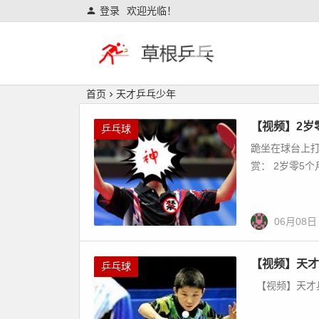
登录
欢迎光临！
首页
天才乒乓少年
【视频】2岁
乒乓球
跪坐在球台上
赏： 2岁零5个
06月08日
【视频】天才
乒乓球
【视频】天才