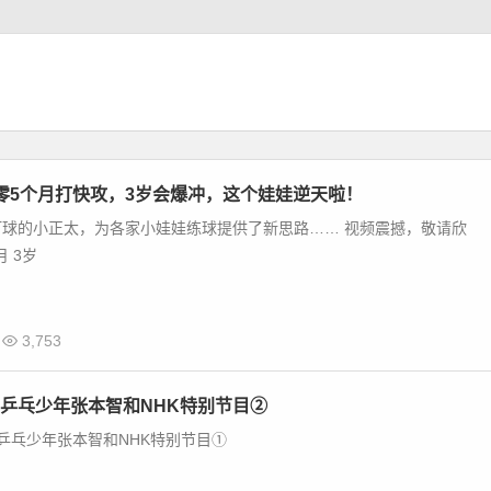
零5个月打快攻，3岁会爆冲，这个娃娃逆天啦！
打球的小正太，为各家小娃娃练球提供了新思路…… 视频震撼，敬请欣
月 3岁
3,753
乒乓少年张本智和NHK特别节目②
乒乓少年张本智和NHK特别节目①