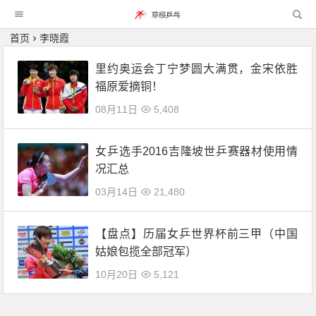
首页
李晓霞
里约奥运会丁宁梦圆大满贯，金宋依胜
福原爱摘铜！
08月11日
5,408
女乒选手2016吉隆坡世乒赛器材使用情
况汇总
03月14日
21,480
【盘点】历届女乒世界杯前三甲（中国
姑娘包揽全部冠军）
10月20日
5,121