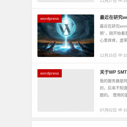
12月27日
25
最近在研究wo
wordpress
最近在研究wor
陋”，刚开始
心里痒痒，虚荣
12月15日
10
关于WP S
wordpress
我的服务器是阿
的，后来不知
题的。 使用的
07月02日
10