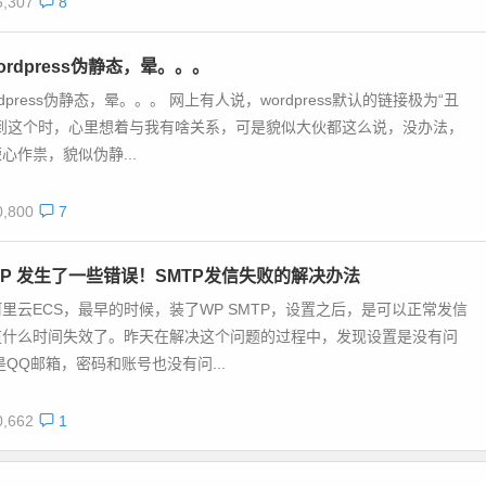
,307
8
rdpress伪静态，晕。。。
dpress伪静态，晕。。。 网上有人说，wordpress默认的链接极为“丑
看到这个时，心里想着与我有啥关系，可是貌似大伙都这么说，没办法，
心作祟，貌似伪静...
,800
7
MTP 发生了一些错误！SMTP发信失败的解决办法
里云ECS，最早的时候，装了WP SMTP，设置之后，是可以正常发信
道什么时间失效了。昨天在解决这个问题的过程中，发现设置是没有问
是QQ邮箱，密码和账号也没有问...
,662
1