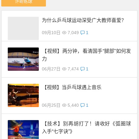
许昕练球
为什么乒乓球运动深受广大教师喜爱？
09月10日
7,049
1
【视频】两分钟，看清国手“腿部”如何发
力
06月27日
7,474
1
【视频】当乒乓球遇上音乐
06月25日
5,440
1
【技术】别再胡打了！请收好《弧圈球
入手“七字诀”》