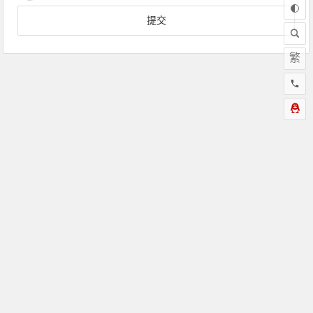
繁
为“页脚小工具”添加小工具
Copyright © 草根乒乓网 版权所有.
Theme
Begin
京ICP备13049167号
//baidutongji
//baidutongji