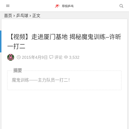
首页
乒乓球
正文
【视频】走进厦门基地 揭秘魔鬼训练–许昕
一打二
2015年4月9日
评论
3,532
摘要
魔鬼训练——主力队员一打二！