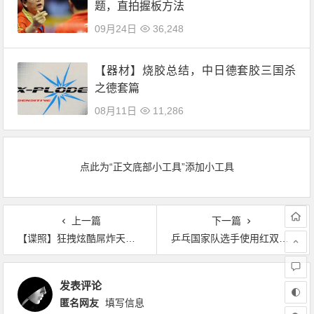
题，直拍握板方法
09月24日
36,248
【器材】烧胶总结，中日德套胶三国杀
之德套篇
08月11日
11,286
点此为“正文底部小工具”添加小工具
上一篇
下一篇
【谍照】狂拽炫酷屌炸天的高科技音响迷你球台！！！
乒乓国家队选手使用红双喜器材盘点，反手狂飚使用率增加！
发表评论
匿名网友
填写信息