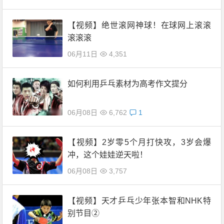
【视频】绝世滚网神球！在球网上滚滚
滚滚滚
06月11日
4,351
如何利用乒乓素材为高考作文提分
06月08日
6,762
1
【视频】2岁零5个月打快攻，3岁会爆
冲，这个娃娃逆天啦！
06月08日
3,757
【视频】天才乒乓少年张本智和NHK特
别节目②