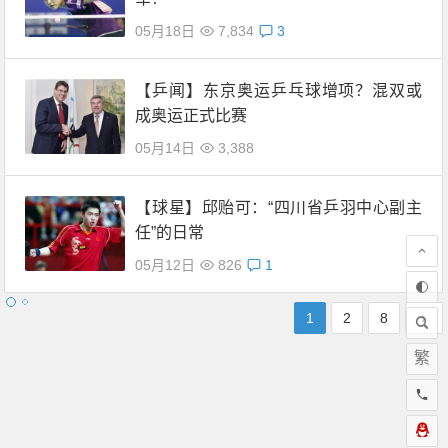
05月18日
7,834
3
【乒闻】东京奥运乒乓球增项？混双或
成奥运正式比赛
05月14日
3,388
【球星】邱贻可：“四川省乒羽中心副主
任”的日常
05月12日
826
1
1
2
8
繁