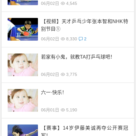
06月02日
4,545
【视频】天才乒乓少年张本智和NHK特
别节目①
06月02日
8,330
2
若家有小鬼，就教TA打乒乓球吧！
06月02日
3,775
六一·快乐！
06月01日
5,190
【赛事】14岁伊藤美诚再夺公开赛冠
军！