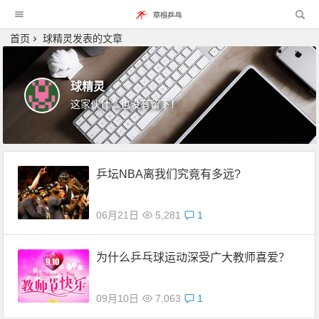
首页
球精灵发表的文章
球精灵
这家伙什么也没有留下！
乒坛NBA离我们究竟有多远?
06月21日
5,281
1
为什么乒乓球运动深受广大教师喜爱？
09月10日
7,063
1