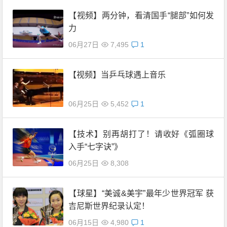
【视频】两分钟，看清国手“腿部”如何发
力
06月27日
7,495
1
【视频】当乒乓球遇上音乐
06月25日
5,452
1
【技术】别再胡打了！请收好《弧圈球
入手“七字诀”》
06月25日
8,308
【球星】“美诚&美宇”最年少世界冠军 获
吉尼斯世界纪录认定！
06月15日
4,980
1