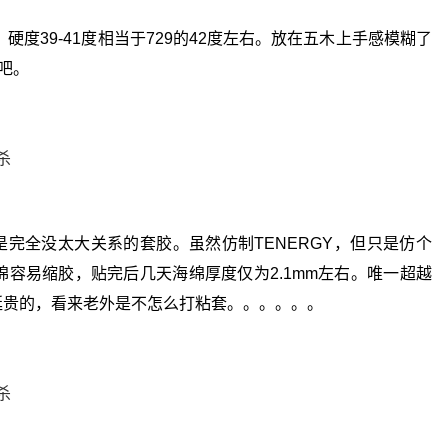
硬度39-41度相当于729的42度左右。放在五木上手感模糊了
吧。
是完全没太大关系的套胶。虽然仿制TENERGY，但只是仿个
容易缩胶，贴完后几天海绵厚度仅为2.1mm左右。唯一超越
得挺贵的，看来老外是不怎么打粘套。。。。。。