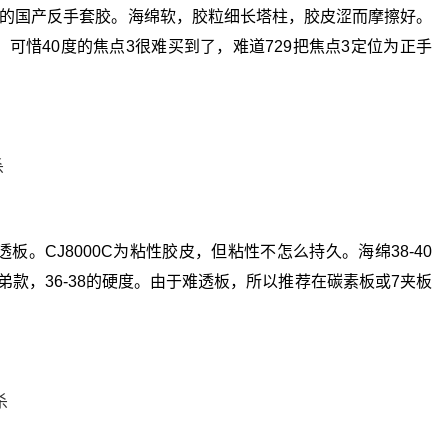
匹敌的国产反手套胶。海绵软，胶粒细长塔柱，胶皮涩而摩擦好。
可惜40度的焦点3很难买到了，难道729把焦点3定位为正手
板。CJ8000C为粘性胶皮，但粘性不怎么持久。海绵38-40
兄弟款，36-38的硬度。由于难透板，所以推荐在碳素板或7夹板