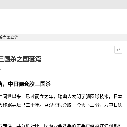
杀之国套篇
三国杀之国套篇
7
结，中日德套胶三国杀
绵问世以来，已过而立之年。瑞典人发明了弧圈球技术，日本
大称霸乒坛已二十年。吾观海绵套胶，今天下三分，为中日德
行简评，并分析对比。因为业余选手的正手已经被狂狂飚系列