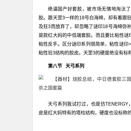
绝逼国产好套胶，被市场无情地淘汰了
胶。跟天罡3一样的18号白海绵，却有着跟
及狂3而放弃了，却忽略了谜印18号海绵弥
是款红大妈的中低端套胶。而且要比粘性谜
粘性反手。区分谜印系列很简单，粘性谜印>谜
粘性狂3结构的胶皮。天罡3的硬度绝没有标称
第八节 天弓系列
天弓系列我试打过，也是仿TENERG
皮是红大妈特有的塔柱结构，硬度也没标称