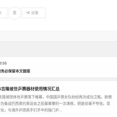
2
赏
分享
3:55
请务必保留本文链接
16吉隆坡世乒赛器材使用情况汇总
3届吉隆坡团体世乒赛落下帷幕，中国国乒男女队纷纷再次成功卫冕。新塑
作为备战巴西里约奥运会之前最重要的一次演练，倒是丝毫不夸张。亚
化，与海外乒团高手们手中的独门乒...