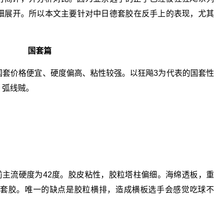
细展开。所以本文主要针对中日德套胶在反手上的表现，尤其
国套篇
国套价格便宜、硬度偏高、粘性较强。以狂飚3为代表的国套性
、弧线贼。
前主流硬度为42度。胶皮粘性，胶粒塔柱偏细。海绵透板，重
套胶。唯一的缺点是胶粒横排，造成横板选手会感觉吃球不