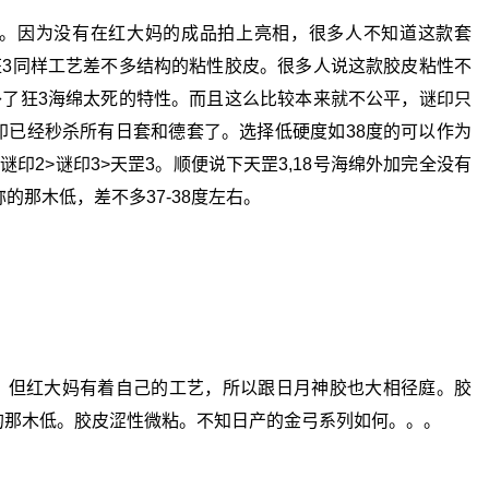
。因为没有在红大妈的成品拍上亮相，很多人不知道这款套
狂3同样工艺差不多结构的粘性胶皮。很多人说这款胶皮粘性不
补了狂3海绵太死的特性。而且这么比较本来就不公平，谜印只
印已经秒杀所有日套和德套了。选择低硬度如38度的可以作为
印2>谜印3>天罡3。顺便说下天罡3,18号海绵外加完全没有
的那木低，差不多37-38度左右。
Y，但红大妈有着自己的工艺，所以跟日月神胶也大相径庭。胶
的那木低。胶皮涩性微粘。不知日产的金弓系列如何。。。