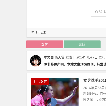
赞
1
乒乓球
器材
套胶
本文由
倚天雪
发表于 2014年8月7日
20:3
除非特殊声明，本站文章均为原创，转载
女乒选手20
乒乓器材
2016年第5
料球时代，而
欧各国主力的变