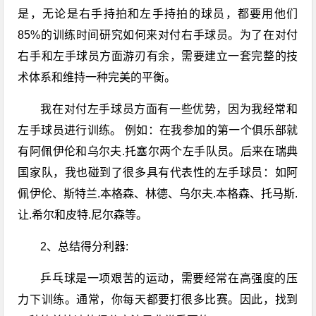
是，无论是右手持拍和左手持拍的球员，都要用他们
85%的训练
时间
研究如何来对付右手球员。为了在对付
右手和左手球员方面游刃有余，需要建立一套完整的技
术体系和维持一种完美的平衡。
我在对付左手球员方面有一些优势，因为我经常和
左手球员进行训练。 例如：在我参加的第一个俱乐部就
有阿佩伊伦和乌尔夫.托塞尔两个左手队员。后来在
瑞典
国家队
，我也碰到了很多具有代表性的左手球员：如阿
佩伊伦、斯特兰.本格森、林德、乌尔夫.本格森、
托马斯
.
让.希尔和
皮特
.
尼尔森
等。
2、总结得分利器:
乒乓球
是一项艰苦的运动，需要经常在高强度的压
力下训练。通常，你每天都要打很多比赛。因此，找到