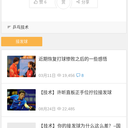
赞
6
赏
分享
乒乓技术
接发球
近期恢复打球惨败之后的一些感悟
03月11日
19,456
8
【技术】许昕直板正手位拧拉接发球
08月24日
22,485
【技术】你的接发球为什么这么差？–国