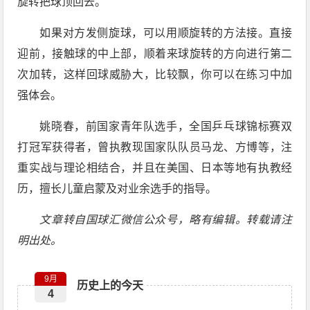
旋转把球顶回去。
如果对方发侧旋球，可以用顺旋转的方法接。直接
迎前，接触球的中上部，顺着来球旋转的方向进行第二
次加转，这样回球威胁大，比较飘，你可以在练习中加
强体会。
姚晓春，前国家青年队选手，全国乒乓球锦标赛双
打冠军获得者，曾执教现国家队队员马龙、方博等，注
重实战与理论相结合，并且在美国、日本等地有执教经
历，擅长儿童启蒙及对业余选手的指导。
文章转自国球汇微信公众号，略有编辑。转载请注
明出处。
9月
历史上的今天
4